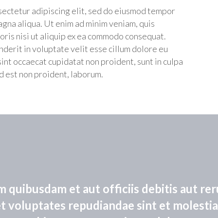
sectetur adipiscing elit, sed do eiusmod tempor
agna aliqua. Ut enim ad minim veniam, quis
oris nisi ut aliquip ex ea commodo consequat.
nderit in voluptate velit esse cillum dolore eu
sint occaecat cupidatat non proident, sunt in culpa
id est non proident, laborum.
quibusdam et aut officiis debitis aut re
et voluptates repudiandae sint et molesti