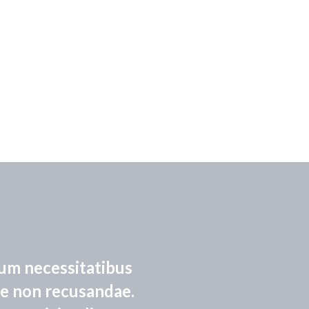
rum necessitatibus
ae non recusandae.