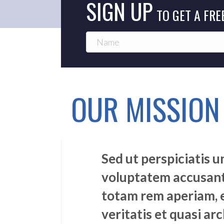
SIGN UP
TO GET A FRE
OUR MISSION
Sed ut perspiciatis u
voluptatem accusan
totam rem aperiam, e
veritatis et quasi arc