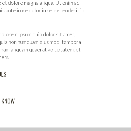
e et dolore magna aliqua. Ut enim ad
is aute irure dolor in reprehenderit in
olorem ipsum quia dolor sit amet,
d quia non numquam eius modi tempora
agnam aliquam quaerat voluptatem. et
tem.
UES
O KNOW