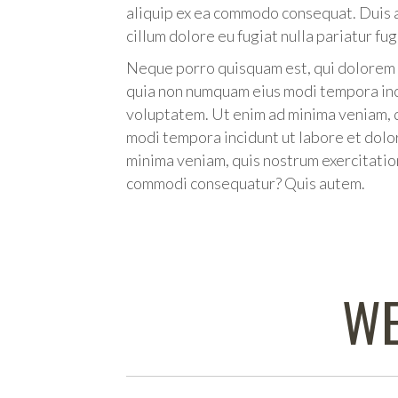
aliquip ex ea commodo consequat. Duis a
cillum dolore eu fugiat nulla pariatur fug
Neque porro quisquam est, qui dolorem ip
quia non numquam eius modi tempora in
voluptatem. Ut enim ad minima veniam, qu
modi tempora incidunt ut labore et dol
minima veniam, quis nostrum exercitation
commodi consequatur? Quis autem.
WE