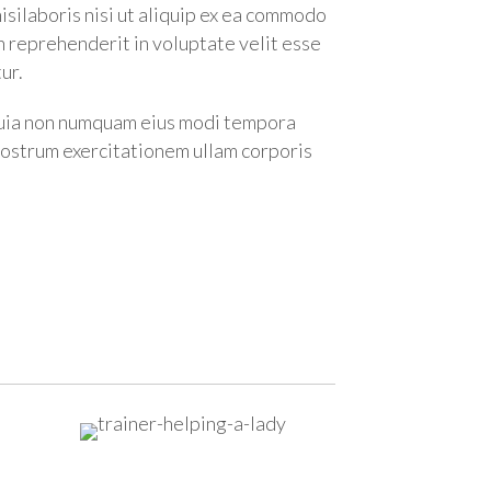
 nisilaboris nisi ut aliquip ex ea commodo
n reprehenderit in voluptate velit esse
tur.
 quia non numquam eius modi tempora
nostrum exercitationem ullam corporis